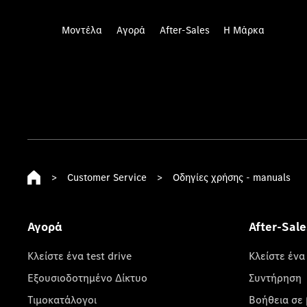
Μοντέλα
Αγορά
After-Sales
Η Μάρκα
>
Customer Service
>
Οδηγίες χρήσης - manuals
Αγορά
After-Sale
Κλείστε ένα test drive
Κλείστε ένα
Εξουσιοδοτημένο Δίκτυο
Συντήρηση
Τιμοκατάλογοι
Βοήθεια σε 