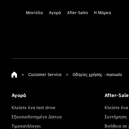
Μοντέλα
Αγορά
After-Sales
Η Μάρκα
>
Customer Service
>
Οδηγίες χρήσης - manuals
Αγορά
After-Sale
Κλείστε ένα test drive
Κλείστε ένα
Εξουσιοδοτημένο Δίκτυο
Συντήρηση
Τιμοκατάλογοι
Βοήθεια σε 