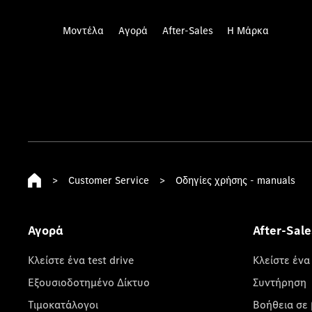
Μοντέλα
Αγορά
After-Sales
Η Μάρκα
>
Customer Service
>
Οδηγίες χρήσης - manuals
Αγορά
After-Sale
Κλείστε ένα test drive
Κλείστε ένα
Εξουσιοδοτημένο Δίκτυο
Συντήρηση
Τιμοκατάλογοι
Βοήθεια σε 