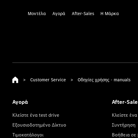
Μοντέλα
Αγορά
After-Sales
Η Μάρκα
>
Customer Service
>
Οδηγίες χρήσης - manuals
Αγορά
After-Sale
Κλείστε ένα test drive
Κλείστε ένα
Εξουσιοδοτημένο Δίκτυο
Συντήρηση
Τιμοκατάλογοι
Βοήθεια σε 