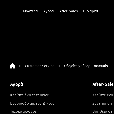
Μοντέλα
Αγορά
After-Sales
Η Μάρκα
>
Customer Service
>
Οδηγίες χρήσης - manuals
Αγορά
After-Sale
Κλείστε ένα test drive
Κλείστε ένα
Εξουσιοδοτημένο Δίκτυο
Συντήρηση
Τιμοκατάλογοι
Βοήθεια σε 