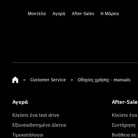
Μοντέλα
Αγορά
After-Sales
Η Μάρκα
>
Customer Service
>
Οδηγίες χρήσης - manuals
Αγορά
After-Sale
Κλείστε ένα test drive
Κλείστε ένα
Εξουσιοδοτημένο Δίκτυο
Συντήρηση
Τιμοκατάλογοι
Βοήθεια σε 