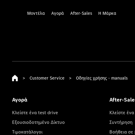
Μοντέλα
Αγορά
After-Sales
Η Μάρκα
>
Customer Service
>
Οδηγίες χρήσης - manuals
Αγορά
After-Sale
Κλείστε ένα test drive
Κλείστε ένα
Εξουσιοδοτημένο Δίκτυο
Συντήρηση
Τιμοκατάλογοι
Βοήθεια σε 