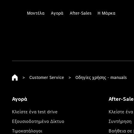
Μοντέλα
Αγορά
After-Sales
Η Μάρκα
>
Customer Service
>
Οδηγίες χρήσης - manuals
Αγορά
After-Sale
Κλείστε ένα test drive
Κλείστε ένα
Εξουσιοδοτημένο Δίκτυο
Συντήρηση
Τιμοκατάλογοι
Βοήθεια σε 