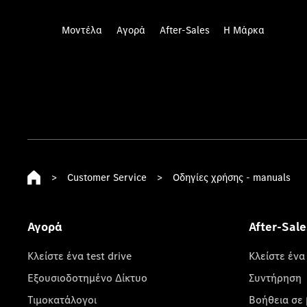
Μοντέλα
Αγορά
After-Sales
Η Μάρκα
>
Customer Service
>
Οδηγίες χρήσης - manuals
Αγορά
After-Sale
Κλείστε ένα test drive
Κλείστε ένα
Εξουσιοδοτημένο Δίκτυο
Συντήρηση
Τιμοκατάλογοι
Βοήθεια σε 