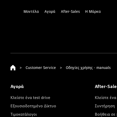
Μοντέλα
Αγορά
After-Sales
Η Μάρκα
>
Customer Service
>
Οδηγίες χρήσης - manuals
Αγορά
After-Sale
Κλείστε ένα test drive
Κλείστε ένα
Εξουσιοδοτημένο Δίκτυο
Συντήρηση
Τιμοκατάλογοι
Βοήθεια σε 