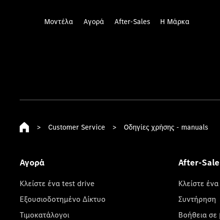
Μοντέλα
Αγορά
After-Sales
Η Μάρκα
>
Customer Service
>
Οδηγίες χρήσης - manuals
Αγορά
After-Sale
Κλείστε ένα test drive
Κλείστε ένα
Εξουσιοδοτημένο Δίκτυο
Συντήρηση
Τιμοκατάλογοι
Βοήθεια σε 