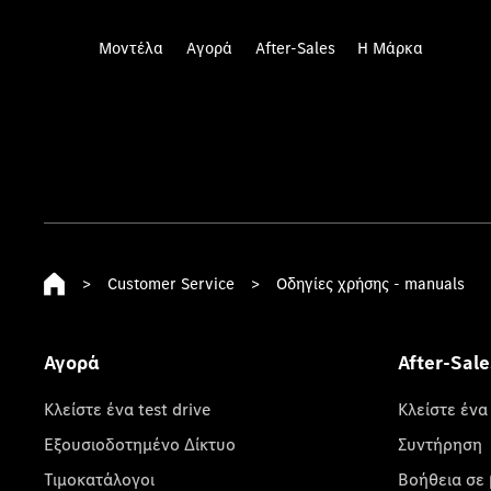
Μοντέλα
Αγορά
After-Sales
Η Μάρκα
>
Customer Service
>
Οδηγίες χρήσης - manuals
Αγορά
After-Sale
Κλείστε ένα test drive
Κλείστε ένα
Εξουσιοδοτημένο Δίκτυο
Συντήρηση
Τιμοκατάλογοι
Βοήθεια σε 