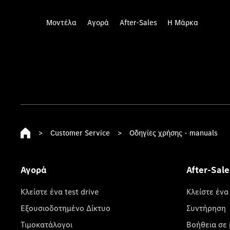
Μοντέλα
Αγορά
After-Sales
Η Μάρκα
>
Customer Service
>
Οδηγίες χρήσης - manuals
Αγορά
After-Sale
Κλείστε ένα test drive
Κλείστε ένα
Εξουσιοδοτημένο Δίκτυο
Συντήρηση
Τιμοκατάλογοι
Βοήθεια σε 