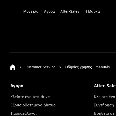
Μοντέλα
Αγορά
After-Sales
Η Μάρκα
>
Customer Service
>
Οδηγίες χρήσης - manuals
Αγορά
After-Sale
Κλείστε ένα test drive
Κλείστε ένα
Εξουσιοδοτημένο Δίκτυο
Συντήρηση
Τιμοκατάλογοι
Βοήθεια σε 