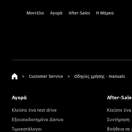
Μοντέλα
Αγορά
After-Sales
Η Μάρκα
>
Customer Service
>
Οδηγίες χρήσης - manuals
Αγορά
After-Sale
Κλείστε ένα test drive
Κλείστε ένα
Εξουσιοδοτημένο Δίκτυο
Συντήρηση
Τιμοκατάλογοι
Βοήθεια σε 