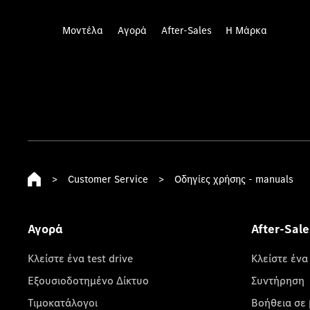
Μοντέλα
Αγορά
After-Sales
Η Μάρκα
>
Customer Service
>
Οδηγίες χρήσης - manuals
Αγορά
After-Sale
Κλείστε ένα test drive
Κλείστε ένα
Εξουσιοδοτημένο Δίκτυο
Συντήρηση
Τιμοκατάλογοι
Βοήθεια σε 