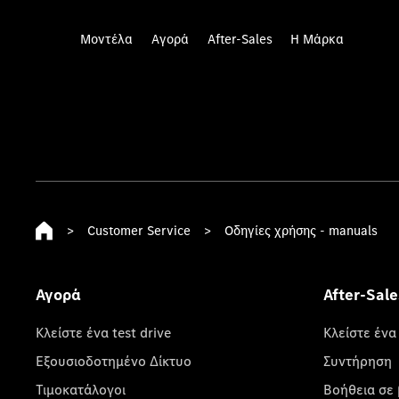
Μοντέλα
Αγορά
After-Sales
Η Μάρκα
>
Customer Service
>
Οδηγίες χρήσης - manuals
Αγορά
After-Sale
Κλείστε ένα test drive
Κλείστε ένα
Εξουσιοδοτημένο Δίκτυο
Συντήρηση
Τιμοκατάλογοι
Βοήθεια σε 