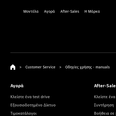
Μοντέλα
Αγορά
After-Sales
Η Μάρκα
>
Customer Service
>
Οδηγίες χρήσης - manuals
Αγορά
After-Sale
Κλείστε ένα test drive
Κλείστε ένα
Εξουσιοδοτημένο Δίκτυο
Συντήρηση
Τιμοκατάλογοι
Βοήθεια σε 