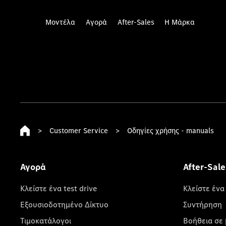
Μοντέλα
Αγορά
After-Sales
Η Μάρκα
>
Customer Service
>
Οδηγίες χρήσης - manuals
Αγορά
After-Sale
Κλείστε ένα test drive
Κλείστε ένα
Εξουσιοδοτημένο Δίκτυο
Συντήρηση
Τιμοκατάλογοι
Βοήθεια σε 