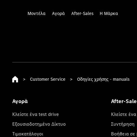
Μοντέλα
Αγορά
After-Sales
Η Μάρκα
>
Customer Service
>
Οδηγίες χρήσης - manuals
Αγορά
After-Sale
Κλείστε ένα test drive
Κλείστε ένα
Εξουσιοδοτημένο Δίκτυο
Συντήρηση
Τιμοκατάλογοι
Βοήθεια σε 