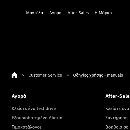
Μοντέλα
Αγορά
After-Sales
Η Μάρκα
>
Customer Service
>
Οδηγίες χρήσης - manuals
Αγορά
After-Sale
Κλείστε ένα test drive
Κλείστε ένα
Εξουσιοδοτημένο Δίκτυο
Συντήρηση
Τιμοκατάλογοι
Βοήθεια σε 