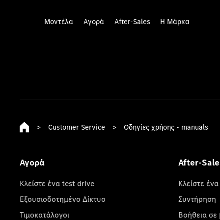
Μοντέλα
Αγορά
After-Sales
Η Μάρκα
>
Customer Service
>
Οδηγίες χρήσης - manuals
Αγορά
After-Sale
Κλείστε ένα test drive
Κλείστε ένα
Εξουσιοδοτημένο Δίκτυο
Συντήρηση
Τιμοκατάλογοι
Βοήθεια σε 