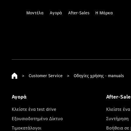
Μοντέλα
Αγορά
After-Sales
Η Μάρκα
>
Customer Service
>
Οδηγίες χρήσης - manuals
Αγορά
After-Sale
Κλείστε ένα test drive
Κλείστε ένα
Εξουσιοδοτημένο Δίκτυο
Συντήρηση
Τιμοκατάλογοι
Βοήθεια σε 