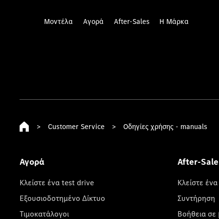
Μοντέλα
Αγορά
After-Sales
Η Μάρκα
>
Customer Service
>
Οδηγίες χρήσης - manuals
Αγορά
After-Sale
Κλείστε ένα test drive
Κλείστε ένα
Εξουσιοδοτημένο Δίκτυο
Συντήρηση
Τιμοκατάλογοι
Βοήθεια σε 