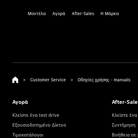
Μοντέλα
Αγορά
After-Sales
Η Μάρκα
>
Customer Service
>
Οδηγίες χρήσης - manuals
Αγορά
After-Sale
Κλείστε ένα test drive
Κλείστε ένα
Εξουσιοδοτημένο Δίκτυο
Συντήρηση
Τιμοκατάλογοι
Βοήθεια σε 