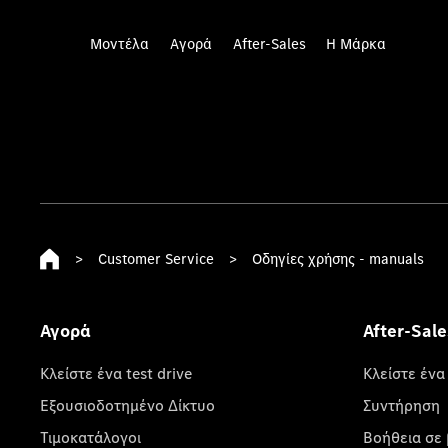
Μοντέλα
Αγορά
After-Sales
Η Μάρκα
>
Customer Service
>
Οδηγίες χρήσης - manuals
Αγορά
After-Sale
Κλείστε ένα test drive
Κλείστε ένα
Εξουσιοδοτημένο Δίκτυο
Συντήρηση
Τιμοκατάλογοι
Βοήθεια σε 