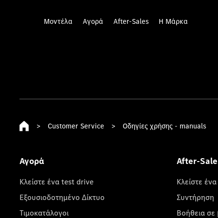
Μοντέλα
Αγορά
After-Sales
Η Μάρκα
>
Customer Service
>
Οδηγίες χρήσης - manuals
Αγορά
After-Sale
Κλείστε ένα test drive
Κλείστε ένα
Εξουσιοδοτημένο Δίκτυο
Συντήρηση
Τιμοκατάλογοι
Βοήθεια σε 