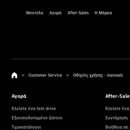
Μοντέλα
Αγορά
After-Sales
Η Μάρκα
>
Customer Service
>
Οδηγίες χρήσης - manuals
Αγορά
After-Sale
Κλείστε ένα test drive
Κλείστε ένα
Εξουσιοδοτημένο Δίκτυο
Συντήρηση
Τιμοκατάλογοι
Βοήθεια σε 