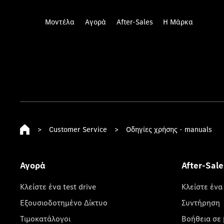
Μοντέλα
Αγορά
After-Sales
Η Μάρκα
>
Customer Service
>
Οδηγίες χρήσης - manuals
Αγορά
After-Sale
Κλείστε ένα test drive
Κλείστε ένα
Εξουσιοδοτημένο Δίκτυο
Συντήρηση
Τιμοκατάλογοι
Βοήθεια σε 