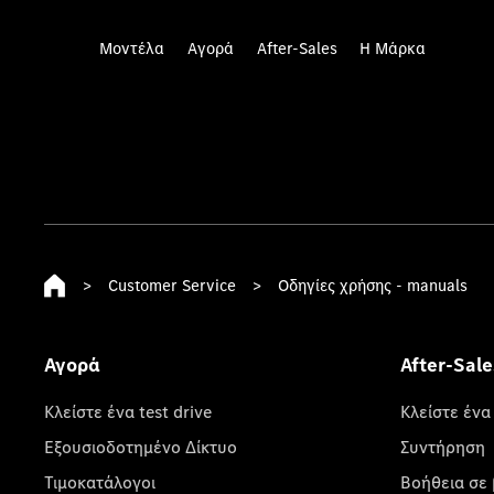
Μοντέλα
Αγορά
After-Sales
Η Μάρκα
>
Customer Service
>
Οδηγίες χρήσης - manuals
Αγορά
After-Sale
Κλείστε ένα test drive
Κλείστε ένα
Εξουσιοδοτημένο Δίκτυο
Συντήρηση
Τιμοκατάλογοι
Βοήθεια σε 