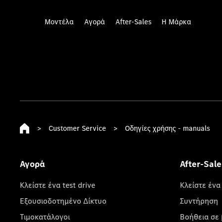
Μοντέλα
Αγορά
After-Sales
Η Μάρκα
>
Customer Service
>
Οδηγίες χρήσης - manuals
Αγορά
After-Sale
Κλείστε ένα test drive
Κλείστε ένα
Εξουσιοδοτημένο Δίκτυο
Συντήρηση
Τιμοκατάλογοι
Βοήθεια σε 