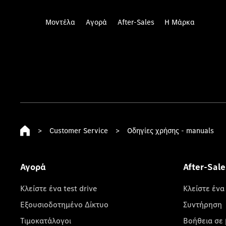
Μοντέλα
Αγορά
After-Sales
Η Μάρκα
>
Customer Service
>
Οδηγίες χρήσης - manuals
Αγορά
After-Sale
Κλείστε ένα test drive
Κλείστε ένα
Εξουσιοδοτημένο Δίκτυο
Συντήρηση
Τιμοκατάλογοι
Βοήθεια σε 