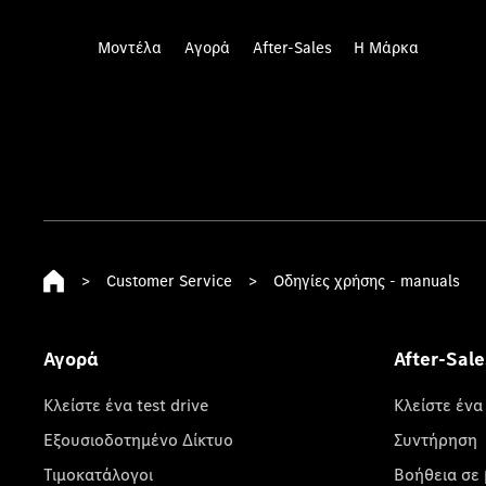
Μοντέλα
Αγορά
After-Sales
Η Μάρκα
>
Customer Service
>
Οδηγίες χρήσης - manuals
Αγορά
After-Sale
Κλείστε ένα test drive
Κλείστε ένα
Εξουσιοδοτημένο Δίκτυο
Συντήρηση
Τιμοκατάλογοι
Βοήθεια σε 