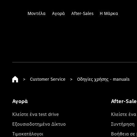
Μοντέλα
Αγορά
After-Sales
Η Μάρκα
>
Customer Service
>
Οδηγίες χρήσης - manuals
Αγορά
After-Sale
Κλείστε ένα test drive
Κλείστε ένα
Εξουσιοδοτημένο Δίκτυο
Συντήρηση
Τιμοκατάλογοι
Βοήθεια σε 