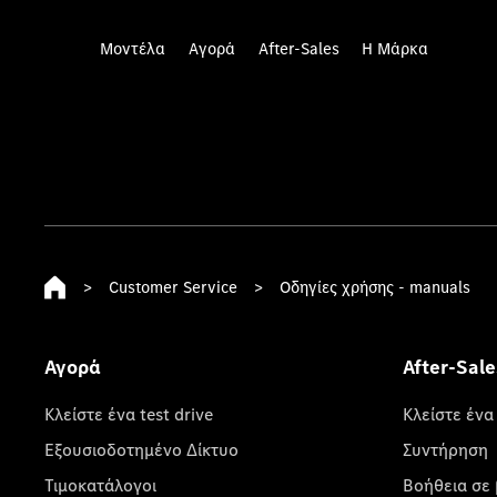
Μοντέλα
Αγορά
After-Sales
Η Μάρκα
>
Customer Service
>
Οδηγίες χρήσης - manuals
Αγορά
After-Sale
Κλείστε ένα test drive
Κλείστε ένα
Εξουσιοδοτημένο Δίκτυο
Συντήρηση
Τιμοκατάλογοι
Βοήθεια σε 