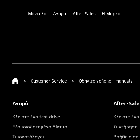
Μοντέλα
Αγορά
After-Sales
Η Μάρκα
>
Customer Service
>
Οδηγίες χρήσης - manuals
Αγορά
After-Sale
Κλείστε ένα test drive
Κλείστε ένα
Εξουσιοδοτημένο Δίκτυο
Συντήρηση
Τιμοκατάλογοι
Βοήθεια σε 