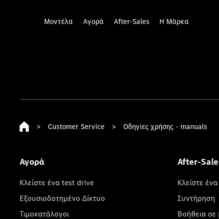
Μοντέλα
Αγορά
After-Sales
Η Μάρκα
>
Customer Service
>
Οδηγίες χρήσης - manuals
Αγορά
After-Sale
Κλείστε ένα test drive
Κλείστε ένα
Εξουσιοδοτημένο Δίκτυο
Συντήρηση
Τιμοκατάλογοι
Βοήθεια σε 