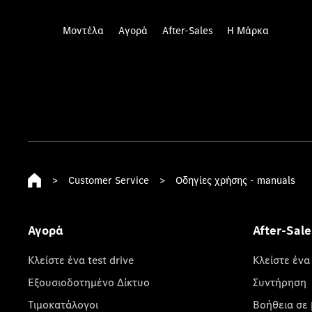
Μοντέλα
Αγορά
After-Sales
Η Μάρκα
>
Customer Service
>
Οδηγίες χρήσης - manuals
Αγορά
After-Sale
Κλείστε ένα test drive
Κλείστε ένα
Εξουσιοδοτημένο Δίκτυο
Συντήρηση
Τιμοκατάλογοι
Βοήθεια σε 