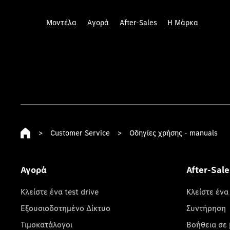
Μοντέλα
Αγορά
After-Sales
Η Μάρκα
>
Customer Service
>
Οδηγίες χρήσης - manuals
Αγορά
After-Sale
Κλείστε ένα test drive
Κλείστε ένα
Εξουσιοδοτημένο Δίκτυο
Συντήρηση
Τιμοκατάλογοι
Βοήθεια σε 