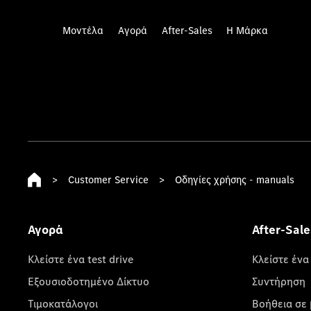
Μοντέλα
Αγορά
After-Sales
Η Μάρκα
>
Customer Service
>
Οδηγίες χρήσης - manuals
Αγορά
After-Sale
Κλείστε ένα test drive
Κλείστε ένα
Εξουσιοδοτημένο Δίκτυο
Συντήρηση
Τιμοκατάλογοι
Βοήθεια σε 