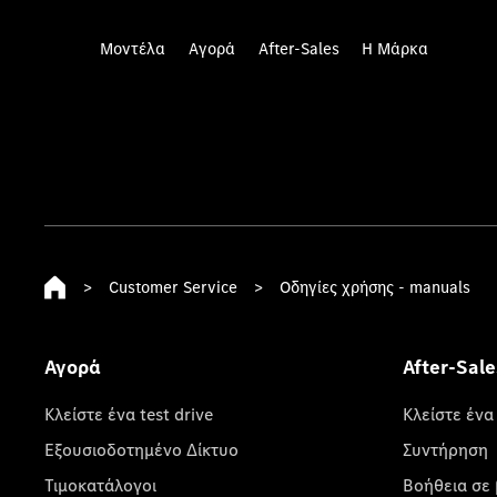
Μοντέλα
Αγορά
After-Sales
Η Μάρκα
>
Customer Service
>
Οδηγίες χρήσης - manuals
Αγορά
After-Sale
Κλείστε ένα test drive
Κλείστε ένα
Εξουσιοδοτημένο Δίκτυο
Συντήρηση
Τιμοκατάλογοι
Βοήθεια σε 