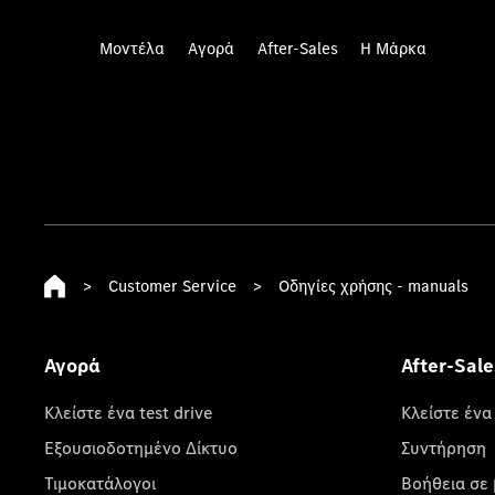
Μοντέλα
Αγορά
After-Sales
Η Μάρκα
>
Customer Service
>
Οδηγίες χρήσης - manuals
Αγορά
After-Sale
Κλείστε ένα test drive
Κλείστε ένα
Εξουσιοδοτημένο Δίκτυο
Συντήρηση
Τιμοκατάλογοι
Βοήθεια σε 