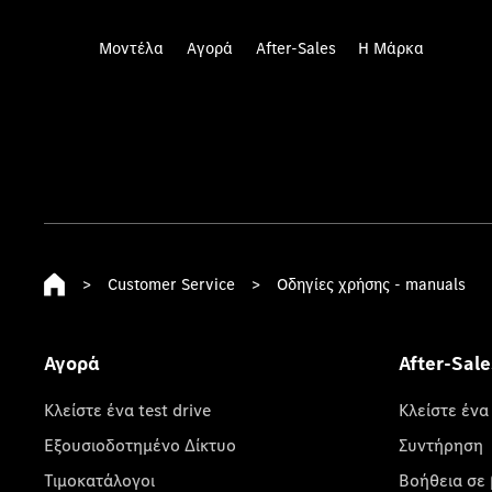
Μοντέλα
Αγορά
After-Sales
Η Μάρκα
>
Customer Service
>
Οδηγίες χρήσης - manuals
Αγορά
After-Sale
Κλείστε ένα test drive
Κλείστε ένα
Εξουσιοδοτημένο Δίκτυο
Συντήρηση
Τιμοκατάλογοι
Βοήθεια σε 