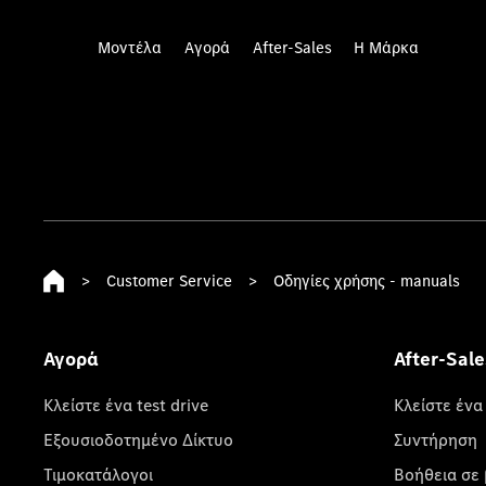
Μοντέλα
Αγορά
After-Sales
Η Μάρκα
>
Customer Service
>
Οδηγίες χρήσης - manuals
Αγορά
After-Sale
Κλείστε ένα test drive
Κλείστε ένα
Εξουσιοδοτημένο Δίκτυο
Συντήρηση
Τιμοκατάλογοι
Βοήθεια σε 