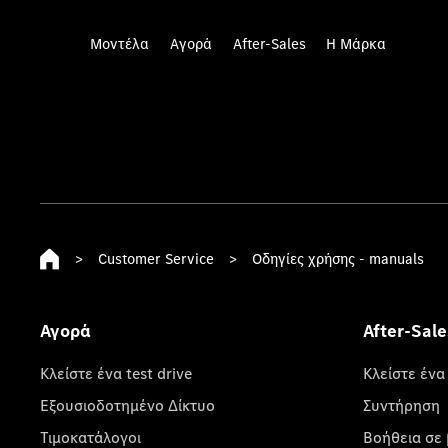
Μοντέλα
Αγορά
After-Sales
Η Μάρκα
>
Customer Service
>
Οδηγίες χρήσης - manuals
Αγορά
After-Sale
Κλείστε ένα test drive
Κλείστε ένα
Εξουσιοδοτημένο Δίκτυο
Συντήρηση
Τιμοκατάλογοι
Βοήθεια σε 