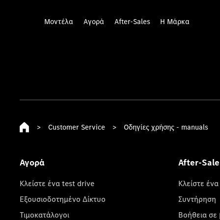
Μοντέλα
Αγορά
After-Sales
Η Μάρκα
>
Customer Service
>
Οδηγίες χρήσης - manuals
Αγορά
After-Sale
Κλείστε ένα test drive
Κλείστε ένα
Εξουσιοδοτημένο Δίκτυο
Συντήρηση
Τιμοκατάλογοι
Βοήθεια σε 