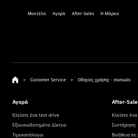
Μοντέλα
Αγορά
After-Sales
Η Μάρκα
>
Customer Service
>
Οδηγίες χρήσης - manuals
Αγορά
After-Sale
Κλείστε ένα test drive
Κλείστε ένα
Εξουσιοδοτημένο Δίκτυο
Συντήρηση
Τιμοκατάλογοι
Βοήθεια σε 