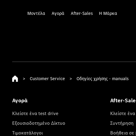
Μοντέλα
Αγορά
After-Sales
Η Μάρκα
>
Customer Service
>
Οδηγίες χρήσης - manuals
Αγορά
After-Sale
Κλείστε ένα test drive
Κλείστε ένα
Εξουσιοδοτημένο Δίκτυο
Συντήρηση
Τιμοκατάλογοι
Βοήθεια σε 