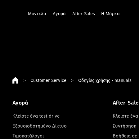
Μοντέλα
Αγορά
After-Sales
Η Μάρκα
>
Customer Service
>
Οδηγίες χρήσης - manuals
Αγορά
After-Sale
Κλείστε ένα test drive
Κλείστε ένα
Εξουσιοδοτημένο Δίκτυο
Συντήρηση
Τιμοκατάλογοι
Βοήθεια σε 