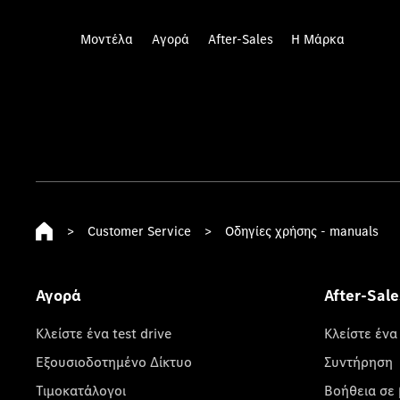
Μοντέλα
Αγορά
After-Sales
Η Μάρκα
>
Customer Service
>
Οδηγίες χρήσης - manuals
Αγορά
After-Sale
Κλείστε ένα test drive
Κλείστε ένα
Εξουσιοδοτημένο Δίκτυο
Συντήρηση
Τιμοκατάλογοι
Βοήθεια σε 